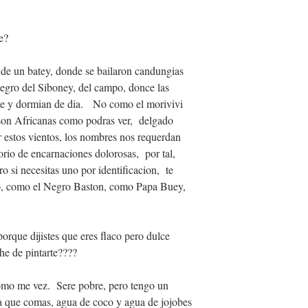
e?
 de un batey, donde se bailaron candungias
negro del Siboney, del campo, donce las
che y dormian de dia. No como el morivivi
son Africanas como podras ver, delgado
 estos vientos, los nombres nos requerdan
rio de encarnaciones dolorosas, por tal,
o si necesitas uno por identificacion, te
o, como el Negro Baston, como Papa Buey,
porque dijistes que eres flaco pero dulce
e de pintarte????
omo me vez. Sere pobre, pero tengo un
ara que comas, agua de coco y agua de jojobes