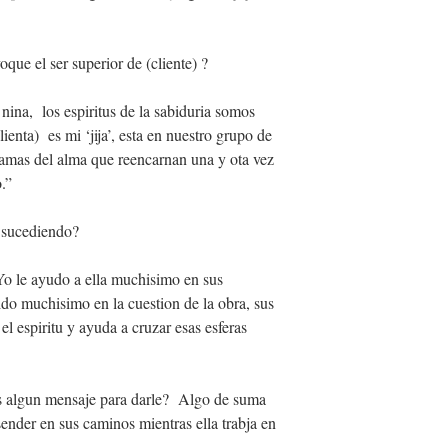
ue el ser superior de (cliente) ?
ina, los espiritus de la sabiduria somos
nta) es mi ‘jija’, esta en nuestro grupo de
llamas del alma que reencarnan una y ota vez
o.”
a sucediendo?
Yo le ayudo a ella muchisimo en sus
ido muchisimo en la cuestion de la obra, sus
 el espiritu y ayuda a cruzar esas esferas
 algun mensaje para darle? Algo de suma
ender en sus caminos mientras ella trabja en