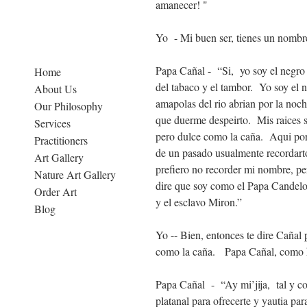
amanecer! "
Yo - Mi buen ser, tienes un nombr
Papa Cañal - “Si, yo soy el negro
Home
del tabaco y el tambor. Yo soy el 
About Us
amapolas del rio abrian por la no
Our Philosophy
que duerme despeirto. Mis raices 
Services
pero dulce como la caña. Aqui por
Practitioners
de un pasado usualmente recordarto
Art Gallery
prefiero no recorder mi nombre, per
Nature Art Gallery
dire que soy como el Papa Candel
Order Art
y el esclavo Miron.”
Blog
Yo -- Bien, entonces te dire Cañal 
como la caña. Papa Cañal, como h
Papa Cañal - “Ay mi’jija, tal y c
platanal para ofrecerte y yautia p