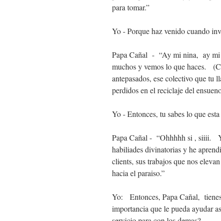
para tomar.”
Yo - Porque haz venido cuando invoq
Papa Cañal - “Ay mi nina, ay mi n
muchos y vemos lo que haces. (Clie
antepasados, ese colectivo que tu 
perdidos en el reciclaje del ensuen
Yo - Entonces, tu sabes lo que est
Papa Cañal - “Ohhhhh si , siiii. 
habiliades divinatorias y he aprend
clients, sus trabajos que nos elevan
hacia el paraiso.”
Yo: Entonces, Papa Cañal, tienes
importancia que le pueda ayudar as
servicio para con los demas?